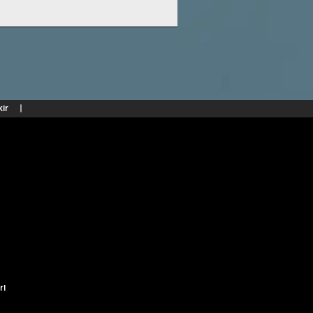
kir
|
ri