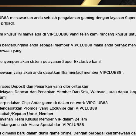
B88 menawarkan anda sebuah pengalaman gaming dengan layanan Super E
 pribadi.
m khusus ini hanya ada di VIPCLUB88 yang telah kami rancang khusus untuk
 bergabungnya anda sebagai member VIPCLUB88 maka anda berhak mend
mewaan yang
enyempurnakan sistem pelayanan Super Exclusive kami.
mewaan yang akan anda dapatkan jika menjadi member VIPCLUB88 :
roses Deposit dan Penarikan yang diprioritaskan
elayani Deposit dan Penarikan Member Dari Sms, Website , atau dapat la
ami
erpindahan Chip Antar game di dalam network VIPCLUB88
endapatkan Promosi yang Excluvise dari VIPCLUB88
adiah/Kejutan Untuk Member
ayanan Team Khusus Member VIP dalam 24 jam
ndangan untuk Acara Spesial dari VIPCLUB88
i dimensi baru dalam dunia game online. Dengan berbagai keistimewaan da