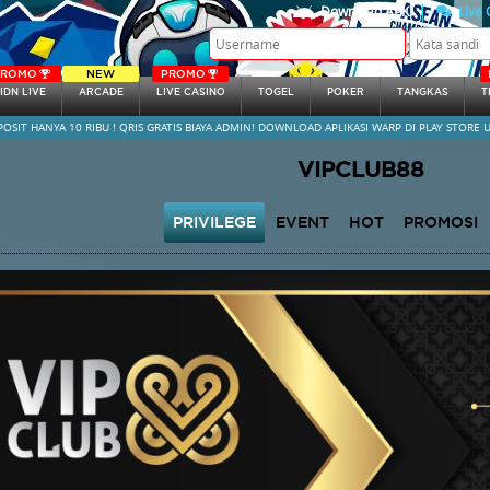
|
Download APK
Live 
PROMO
NEW
PROMO
IDN LIVE
ARCADE
LIVE CASINO
TOGEL
POKER
TANGKAS
T
ANYA 10 RIBU ! QRIS GRATIS BIAYA ADMIN! DOWNLOAD APLIKASI WARP DI PLAY STORE UNTUK AN
VIPCLUB88
PRIVILEGE
EVENT
HOT
PROMOSI